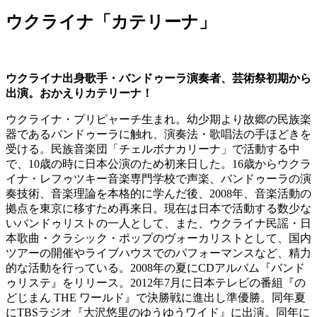
ウクライナ「カテリーナ」
ウクライナ出身歌手・バンドゥーラ演奏者、芸術祭初期から
出演。おかえりカテリーナ！
ウクライナ・プリピャーチ生まれ。幼少期より故郷の民族楽
器であるバンドゥーラに触れ、演奏法・歌唱法の手ほどきを
受ける。民族音楽団「チェルボナカリーナ」で活動する中
で、10歳の時に日本公演のため初来日した。16歳からウクラ
イナ・レフゥツキー音楽専門学校で声楽、バンドゥーラの演
奏技術、音楽理論を本格的に学んだ後、2008年、音楽活動の
拠点を東京に移すため再来日。現在は日本で活動する数少な
いバンドゥリストの一人として、また、ウクライナ民謡・日
本歌曲・クラシック・ポップのヴォーカリストとして、国内
ツアーの開催やライブハウスでのパフォーマンスなど、精力
的な活動を行っている。2008年の夏にCDアルバム『バンド
ゥリステ』をリリース。2012年7月に日本テレビの番組『の
どじまん THE ワールド』で決勝戦に進出し準優勝。同年夏
にTBSラジオ『大沢悠里のゆうゆうワイド』に出演。同年に