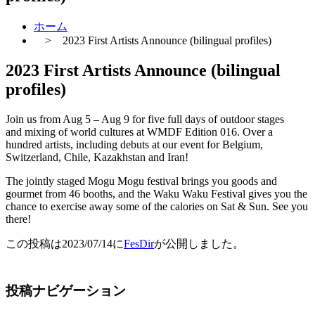
ホーム
> 2023 First Artists Announce (bilingual profiles)
2023 First Artists Announce (bilingual
profiles)
Join us from Aug 5 – Aug 9 for five full days of outdoor stages
and mixing of world cultures at WMDF Edition 016. Over a
hundred artists, including debuts at our event for Belgium,
Switzerland, Chile, Kazakhstan and Iran!
The jointly staged Mogu Mogu festival brings you goods and
gourmet from 46 booths, and the Waku Waku Festival gives you the
chance to exercise away some of the calories on Sat & Sun. See you
there!
この投稿は
2023/07/14
に
FesDir
が公開しました
。
投稿ナビゲーション